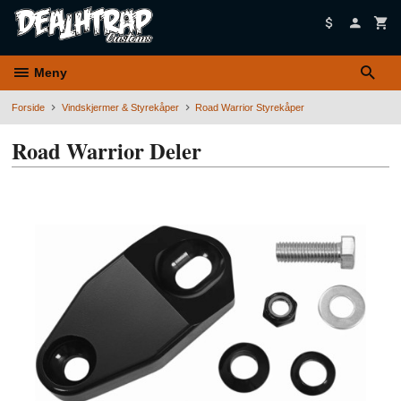
Gå
til
innholdet
Meny
Forside
Vindskjermer & Styrekåper
Road Warrior Styrekåper
Road Warrior Deler