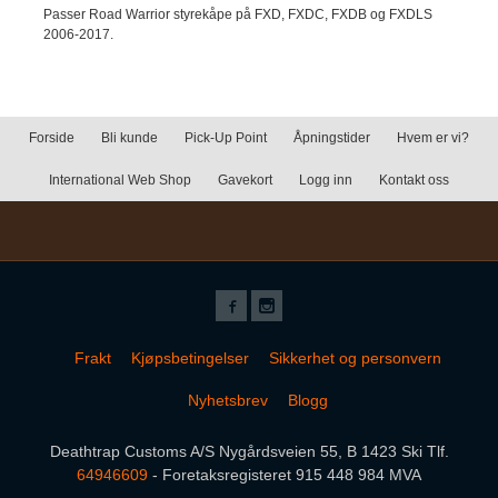
Passer Road Warrior styrekåpe på FXD, FXDC, FXDB og FXDLS
2006-2017.
Forside
Bli kunde
Pick-Up Point
Åpningstider
Hvem er vi?
International Web Shop
Gavekort
Logg inn
Kontakt oss
Frakt
Kjøpsbetingelser
Sikkerhet og personvern
Nyhetsbrev
Blogg
Deathtrap Customs A/S Nygårdsveien 55, B 1423 Ski Tlf.
64946609
- Foretaksregisteret 915 448 984 MVA