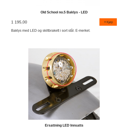
Old School no.5 Baklys - LED
1 195,00
Kjøp
Baklys med LED og skiltbrakett i sort stål. E-merket.
Ersattning LED Innsatts