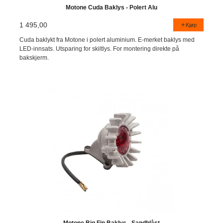
Motone Cuda Baklys - Polert Alu
1 495,00
Kjøp
Cuda baklykt fra Motone i polert aluminium. E-merket baklys med
LED-innsats. Utsparing for skiltlys. For montering direkte på
bakskjerm.
Motone Big Fin Baklys - Sandblåst