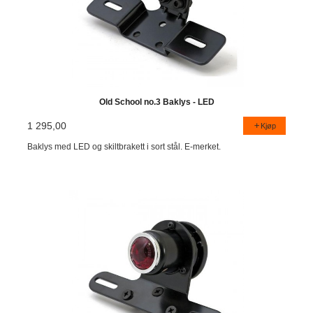
Old School no.3 Baklys - LED
1 295,00
Kjøp
Baklys med LED og skiltbrakett i sort stål. E-merket.