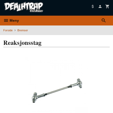
Gå
til
innholdet
Meny
Forside
Bremser
Reaksjonsstag