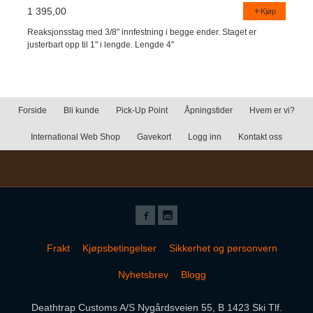
1 395,00
Kjøp
Reaksjonsstag med 3/8" innfestning i begge ender. Staget er
justerbart opp til 1" i lengde. Lengde 4"
Forside
Bli kunde
Pick-Up Point
Åpningstider
Hvem er vi?
International Web Shop
Gavekort
Logg inn
Kontakt oss
Frakt
Kjøpsbetingelser
Sikkerhet og personvern
Nyhetsbrev
Blogg
Deathtrap Customs A/S Nygårdsveien 55, B 1423 Ski Tlf.