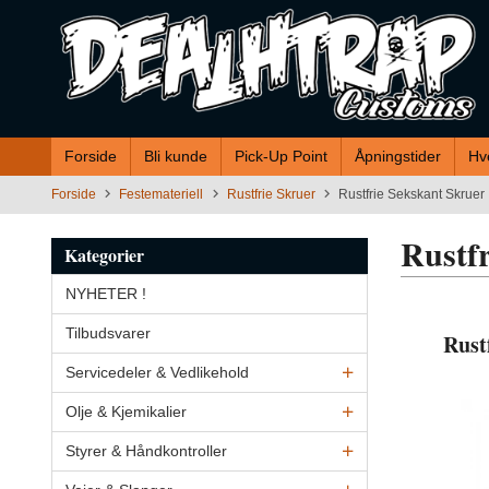
Gå
til
innholdet
Forside
Bli kunde
Pick-Up Point
Åpningstider
Hv
Forside
Festemateriell
Rustfrie Skruer
Rustfrie Sekskant Skruer
Rustf
Kategorier
NYHETER !
Tilbudsvarer
Rust
Servicedeler & Vedlikehold
Olje & Kjemikalier
Styrer & Håndkontroller