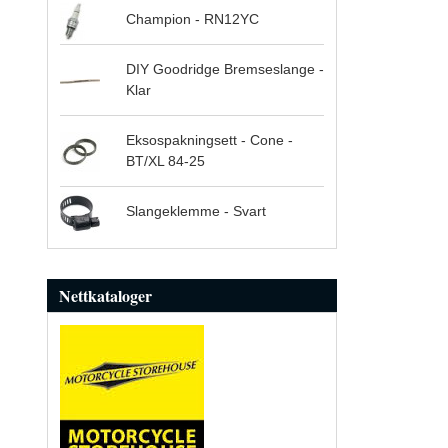
Champion - RN12YC
DIY Goodridge Bremseslange -
Klar
Eksospakningsett - Cone -
BT/XL 84-25
Slangeklemme - Svart
Nettkataloger