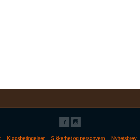
t
Kjøpsbetingelser
Sikkerhet og personvern
Nyhetsbrev