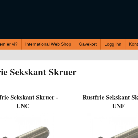
em er vi?
International Web Shop
Gavekort
Logg inn
Kont
rie Sekskant Skruer
frie Sekskant Skruer -
Rustfrie Sekskant Sk
UNC
UNF