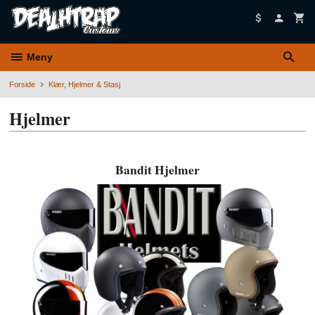
Gå
til
innholdet
Meny
Forside
Klær, Hjelmer & Stasj
Hjelmer
Bandit Hjelmer