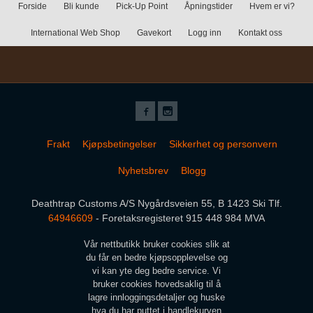
Forside
Bli kunde
Pick-Up Point
Åpningstider
Hvem er vi?
International Web Shop
Gavekort
Logg inn
Kontakt oss
Frakt
Kjøpsbetingelser
Sikkerhet og personvern
Nyhetsbrev
Blogg
Deathtrap Customs A/S Nygårdsveien 55, B 1423 Ski Tlf.
64946609
- Foretaksregisteret 915 448 984 MVA
Vår nettbutikk bruker cookies slik at
du får en bedre kjøpsopplevelse og
vi kan yte deg bedre service. Vi
bruker cookies hovedsaklig til å
lagre innloggingsdetaljer og huske
hva du har puttet i handlekurven