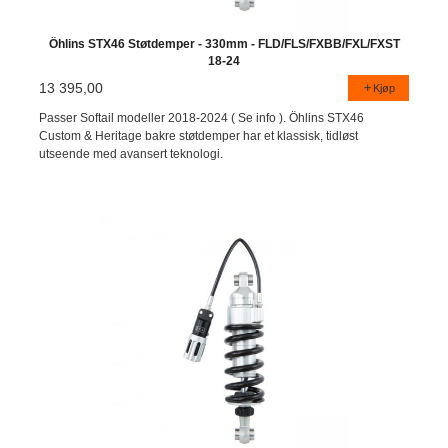
Öhlins STX46 Støtdemper - 330mm - FLD/FLS/FXBB/FXL/FXST
18-24
13 395,00
Kjøp
Passer Softail modeller 2018-2024 ( Se info ). Öhlins STX46
Custom & Heritage bakre støtdemper har et klassisk, tidløst
utseende med avansert teknologi.