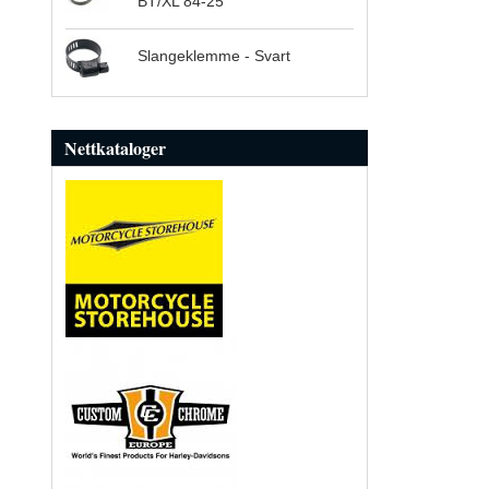
BT/XL 84-25
Slangeklemme - Svart
Nettkataloger