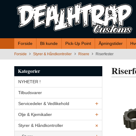
Gå
til
innholdet
Forside
Bli kunde
Pick-Up Point
Åpningstider
Hv
Forside
Styrer & Håndkontroller
Risere
Riserfester
Riserf
Kategorier
NYHETER !
Tilbudsvarer
Servicedeler & Vedlikehold
Olje & Kjemikalier
Styrer & Håndkontroller