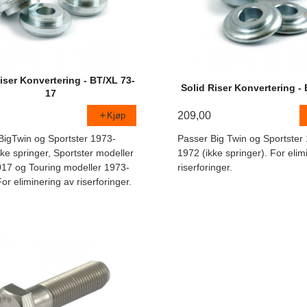
iser Konvertering - BT/XL 73-
Solid Riser Konvertering -
17
209,00
Kjøp
BigTwin og Sportster 1973-
Passer Big Twin og Sportster
ke springer, Sportster modeller
1972 (ikke springer). For elim
17 og Touring modeller 1973-
riserforinger.
or eliminering av riserforinger.