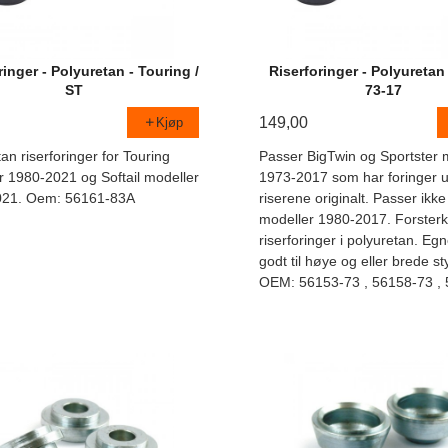
ringer - Polyuretan - Touring /
Riserforinger - Polyuretan
ST
73-17
149,00
Kjøp
an riserforinger for Touring
Passer BigTwin og Sportster 
r 1980-2021 og Softail modeller
1973-2017 som har foringer 
021. Oem: 56161-83A
riserene originalt. Passer ikk
modeller 1980-2017. Forster
riserforinger i polyuretan. Eg
godt til høye og eller brede st
OEM: 56153-73 , 56158-73 ,