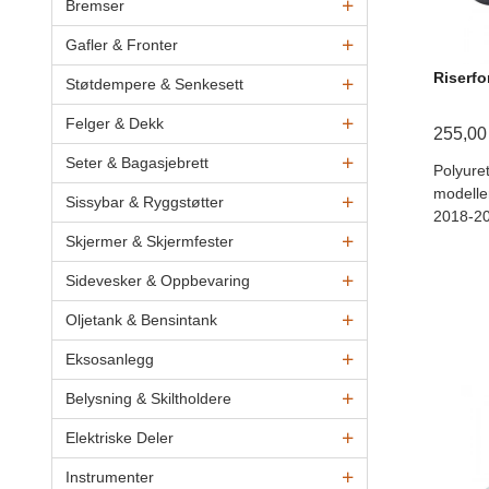
Bremser
Gafler & Fronter
Riserfo
Støtdempere & Senkesett
Felger & Dekk
255,00
Seter & Bagasjebrett
Polyuret
modelle
Sissybar & Ryggstøtter
2018-2
Skjermer & Skjermfester
Sidevesker & Oppbevaring
Oljetank & Bensintank
Eksosanlegg
Belysning & Skiltholdere
Elektriske Deler
Instrumenter