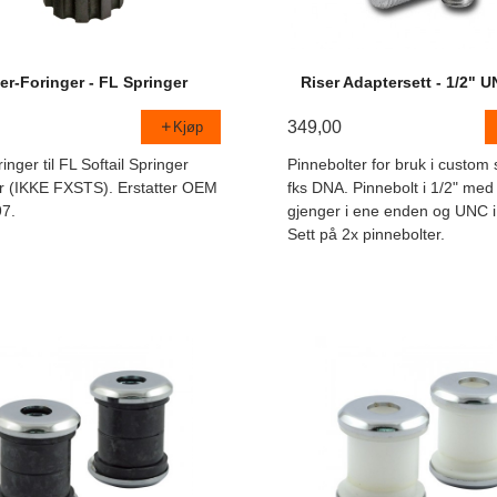
er-Foringer - FL Springer
Riser Adaptersett - 1/2" 
349,00
Kjøp
ringer til FL Softail Springer
Pinnebolter for bruk i custom
r (IKKE FXSTS). Erstatter OEM
fks DNA. Pinnebolt i 1/2" me
7.
gjenger i ene enden og UNC i
Sett på 2x pinnebolter.