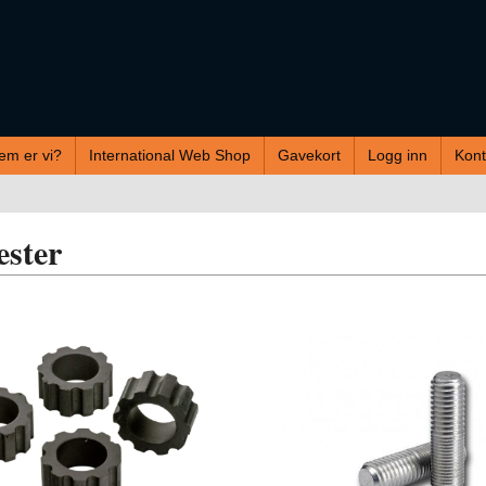
em er vi?
International Web Shop
Gavekort
Logg inn
Kont
ester