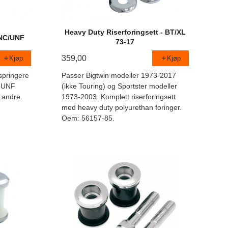
Heavy Duty Riserforingsett - BT/XL
UNC/UNF
73-17
359,00
Kjøp
Kjøp
 springere
Passer Bigtwin modeller 1973-2017
d UNF
(ikke Touring) og Sportster modeller
 andre.
1973-2003. Komplett riserforingsett
med heavy duty polyurethan foringer.
Oem: 56157-85.