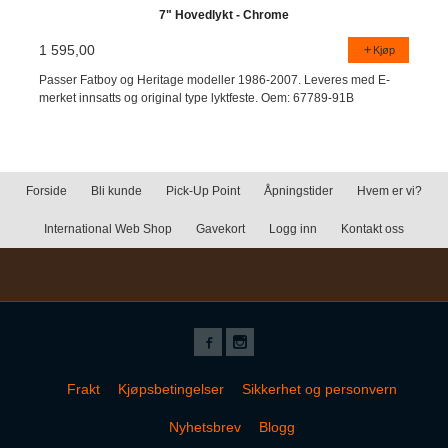
7" Hovedlykt - Chrome
1 595,00
Kjøp
Passer Fatboy og Heritage modeller 1986-2007. Leveres med E-
merket innsatts og original type lyktfeste. Oem: 67789-91B
Forside
Bli kunde
Pick-Up Point
Åpningstider
Hvem er vi?
International Web Shop
Gavekort
Logg inn
Kontakt oss
Frakt
Kjøpsbetingelser
Sikkerhet og personvern
Nyhetsbrev
Blogg