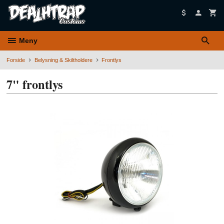
Gå
til
innholdet
Meny
Forside
Belysning & Skiltholdere
Frontlys
7" frontlys