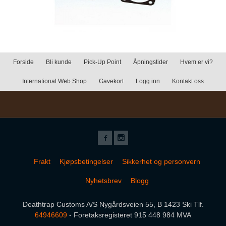
Forside
Bli kunde
Pick-Up Point
Åpningstider
Hvem er vi?
International Web Shop
Gavekort
Logg inn
Kontakt oss
Frakt
Kjøpsbetingelser
Sikkerhet og personvern
Nyhetsbrev
Blogg
Deathtrap Customs A/S Nygårdsveien 55, B 1423 Ski Tlf.
64946609
- Foretaksregisteret 915 448 984 MVA