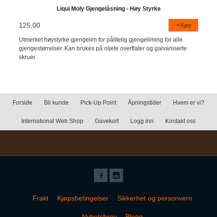
Liqui Moly Gjengelåsning - Høy Styrke
125,00
Kjøp
Utmerket høystyrke gjengelim for pålitelig gjengeliming for alle
gjengestørrelser. Kan brukes på oljete overflater og galvaniserte
skruer.
Forside
Bli kunde
Pick-Up Point
Åpningstider
Hvem er vi?
International Web Shop
Gavekort
Logg inn
Kontakt oss
Frakt
Kjøpsbetingelser
Sikkerhet og personvern
Nyhetsbrev
Blogg