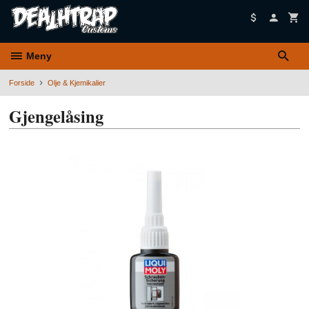
Gå
til
innholdet
Meny
Forside
Olje & Kjemikalier
Gjengelåsing