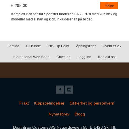
6 295,00
Kjøp
Komplett kick sett for Sportster modeller 1977-1978 med kun kick og
modeller med elstart og kick. Inkluderer alt på bildet.
Forside
Bli kunde
Pick-Up Point
Åpningstider
Hvem er vi?
International Web Shop
Gavekort
Logg inn
Kontakt oss
Frakt
Kjøpsbetingelser
Sikkerhet og personvern
Nyhetsbrev
Blogg
Deathtrap Customs A/S Nygårdsveien 55, B 1423 Ski Tlf.