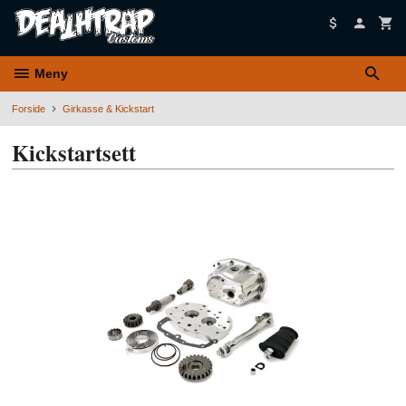
Gå
til
innholdet
Meny
Forside
Girkasse & Kickstart
Kickstartsett