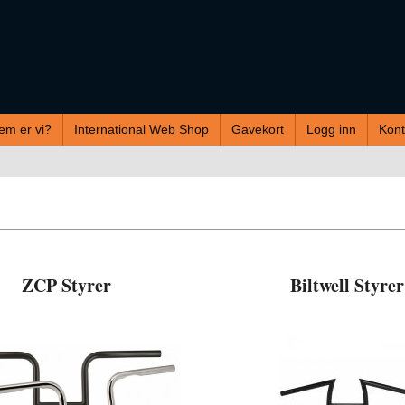
em er vi?
International Web Shop
Gavekort
Logg inn
Kont
ZCP Styrer
Biltwell Styrer