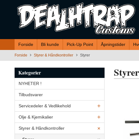
Gå
til
innholdet
Forside
Bli kunde
Pick-Up Point
Åpningstider
Hv
Forside
Styrer & Håndkontroller
Styrer
Styrer
Kategorier
NYHETER !
Tilbudsvarer
Servicedeler & Vedlikehold
Olje & Kjemikalier
Styrer & Håndkontroller