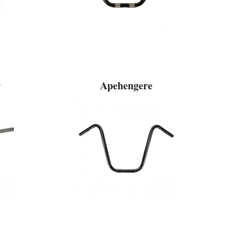
r
Apehengere