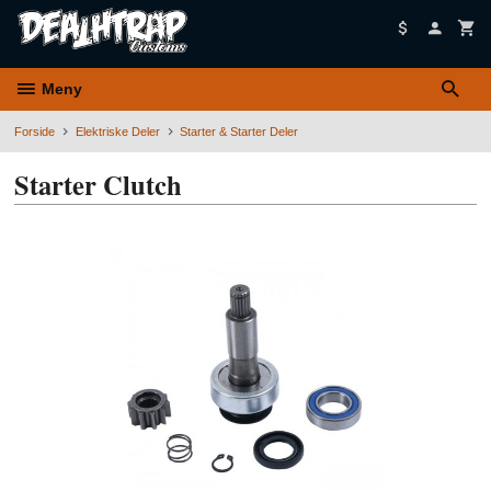
Gå
til
innholdet
Meny
Forside
Elektriske Deler
Starter & Starter Deler
Starter Clutch