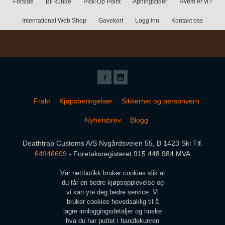
Forside
Bli kunde
Pick-Up Point
Åpningstider
Hvem er vi?
International Web Shop
Gavekort
Logg inn
Kontakt oss
Frakt
Kjøpsbetingelser
Sikkerhet og personvern
Nyhetsbrev
Blogg
Deathtrap Customs A/S Nygårdsveien 55, B 1423 Ski Tlf.
64946609
- Foretaksregisteret 915 448 984 MVA
Vår nettbutikk bruker cookies slik at
du får en bedre kjøpsopplevelse og
vi kan yte deg bedre service. Vi
bruker cookies hovedsaklig til å
lagre innloggingsdetaljer og huske
hva du har puttet i handlekurven