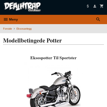
Gå
til
innholdet
Meny
Forside
Eksosanlegg
Modellbetingede Potter
Eksospotter Til Sportster