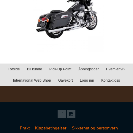
Forside
Bli kunde
Pick-Up Point
Åpningstider
Hvem er vi?
International Web Shop
Gavekort
Logg inn
Kontakt oss
Frakt
Kjøpsbetingelser
Sikkerhet og personvern