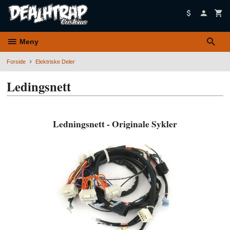
Gå
til
innholdet
Meny
Forside
Elektriske Deler
Ledingsnett
Ledningsnett - Originale Sykler