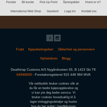
Forside
Bli kunde
Pick-Up Point
Åpningstider
Hvem er vi?
International Web Shop
Gavekort
Logg inn
Kontakt oss
Frakt
Kjøpsbetingelser
Sikkerhet og personvern
Nyhetsbrev
Blogg
Deathtrap Customs A/S Nygårdsveien 55, B 1423 Ski Tlf.
64946609
- Foretaksregisteret 915 448 984 MVA
Vår nettbutikk bruker cookies slik at
du får en bedre kjøpsopplevelse og
vi kan yte deg bedre service. Vi
bruker cookies hovedsaklig til å
lagre innloggingsdetaljer og huske
hva du har puttet i handlekurven