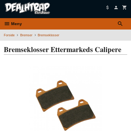
Gå
til
innholdet
Meny
Forside
Bremser
Bremseklosser
Bremseklosser Ettermarkeds Calipere