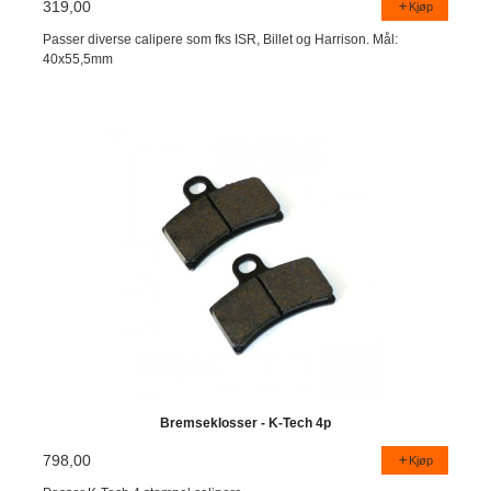
319,00
Kjøp
Passer diverse calipere som fks ISR, Billet og Harrison. Mål:
40x55,5mm
Bremseklosser - K-Tech 4p
798,00
Kjøp