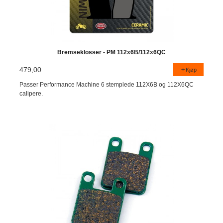
Bremseklosser - PM 112x6B/112x6QC
479,00
Kjøp
Passer Performance Machine 6 stemplede 112X6B og 112X6QC
calipere.