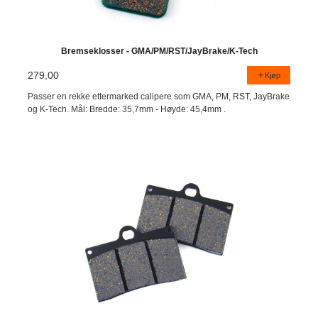
Bremseklosser - GMA/PM/RST/JayBrake/K-Tech
279,00
Kjøp
Passer en rekke ettermarked calipere som GMA, PM, RST, JayBrake
og K-Tech. Mål: Bredde: 35,7mm - Høyde: 45,4mm .