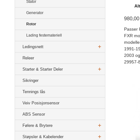
Stator
Al
Generator
980,00
Rotor
Passer 
FXR mod
Lading festemateriell
modelle
Ledingsnett
1991-19
2003 og
Releer
29957-
Starter & Starter Deler
Sikringer
Tennings lås
Veiv Posisjonsensor
ABS Sensor
Følere & Brytere
Støpsler & Kabelender