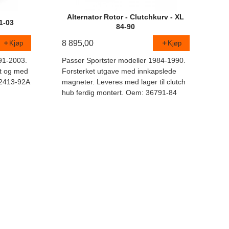
Alternator Rotor - Clutchkurv - XL
91-03
84-90
8 895,00
Kjøp
Kjøp
91-2003.
Passer Sportster modeller 1984-1990.
et og med
Forsterket utgave med innkapslede
32413-92A
magneter. Leveres med lager til clutch
hub ferdig montert. Oem: 36791-84