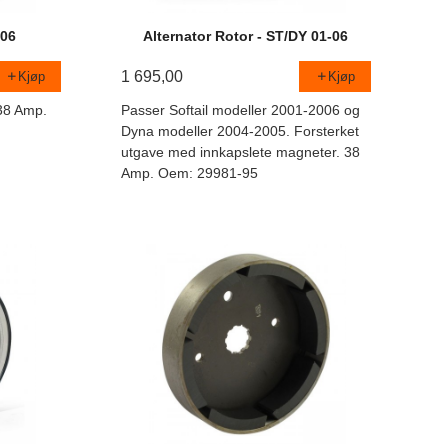
 06
Alternator Rotor - ST/DY 01-06
1 695,00
Kjøp
Kjøp
38 Amp.
Passer Softail modeller 2001-2006 og
Dyna modeller 2004-2005. Forsterket
utgave med innkapslete magneter. 38
Amp. Oem: 29981-95