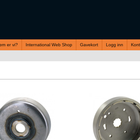
em er vi?
International Web Shop
Gavekort
Logg inn
Kont