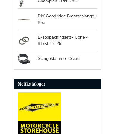
Champion - RN12YC
DIY Goodridge Bremseslange -
Klar
Eksospakningsett - Cone -
BT/XL 84-25
Slangeklemme - Svart
Nettkataloger