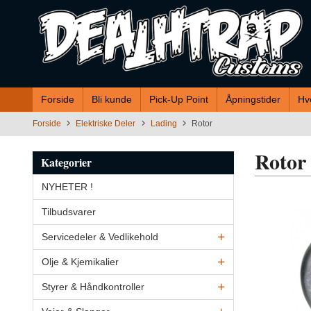
Gå
til
innholdet
Forside
Bli kunde
Pick-Up Point
Åpningstider
Hv
Forside
Elektriske Deler
Lading
Rotor
Rotor
Kategorier
NYHETER !
Tilbudsvarer
Servicedeler & Vedlikehold
Olje & Kjemikalier
Styrer & Håndkontroller