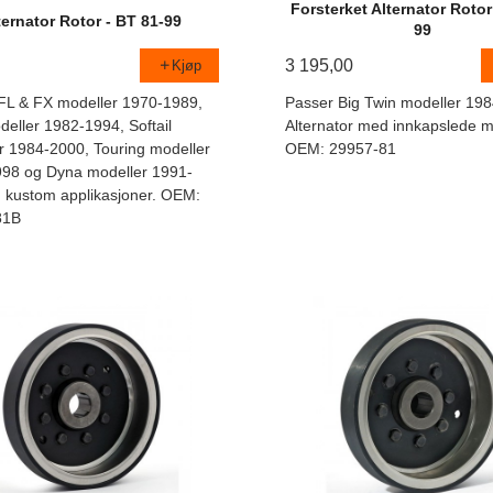
Forsterket Alternator Rotor
ternator Rotor - BT 81-99
99
3 195,00
Kjøp
FL & FX modeller 1970-1989,
Passer Big Twin modeller 19
eller 1982-1994, Softail
Alternator med innkapslede m
r 1984-2000, Touring modeller
OEM: 29957-81
98 og Dyna modeller 1991-
 kustom applikasjoner. OEM:
81B