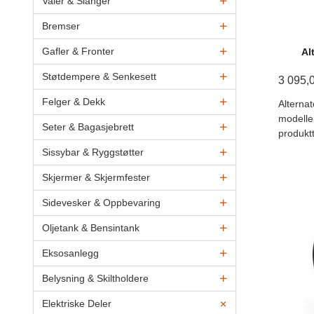
Vaier & Slanger
Bremser
Gafler & Fronter
Al
Støtdempere & Senkesett
3 095,
Felger & Dekk
Alternat
modelle
Seter & Bagasjebrett
produktt
Sissybar & Ryggstøtter
Skjermer & Skjermfester
Sidevesker & Oppbevaring
Oljetank & Bensintank
Eksosanlegg
Belysning & Skiltholdere
Elektriske Deler