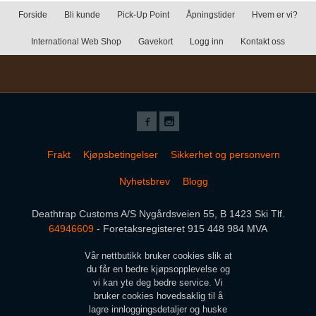
Forside
Bli kunde
Pick-Up Point
Åpningstider
Hvem er vi?
International Web Shop
Gavekort
Logg inn
Kontakt oss
Frakt
Kjøpsbetingelser
Sikkerhet og personvern
Nyhetsbrev
Blogg
Deathtrap Customs A/S Nygårdsveien 55, B 1423 Ski Tlf.
64946609
- Foretaksregisteret 915 448 984 MVA
Vår nettbutikk bruker cookies slik at
du får en bedre kjøpsopplevelse og
vi kan yte deg bedre service. Vi
bruker cookies hovedsaklig til å
lagre innloggingsdetaljer og huske