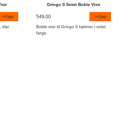
isir
Gringo S Sotet Boble Visir
549,00
Kjøp
Kjøp
, klar
Boble visir til Gringo S hjelmer i sotet
farge.