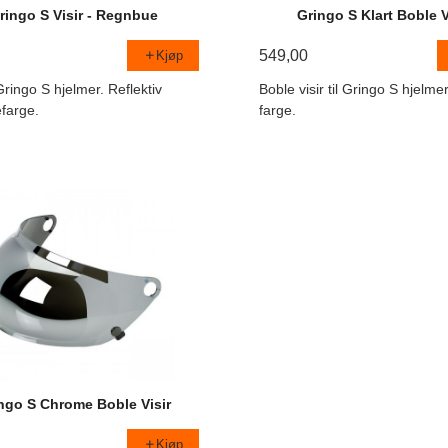
ringo S Visir - Regnbue
Gringo S Klart Boble V
549,00
Kjøp
l Gringo S hjelmer. Reflektiv
Boble visir til Gringo S hjelmer
farge.
farge.
ngo S Chrome Boble Visir
Kjøp