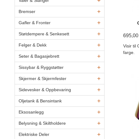
Vaier & Slanger
Bremser
Gafler & Fronter
Støtdempere & Senkesett
695,00
Felger & Dekk
Visir ti
farge.
Seter & Bagasjebrett
Sissybar & Ryggstøtter
Skjermer & Skjermfester
Sidevesker & Oppbevaring
Oljetank & Bensintank
Eksosanlegg
Belysning & Skiltholdere
Elektriske Deler