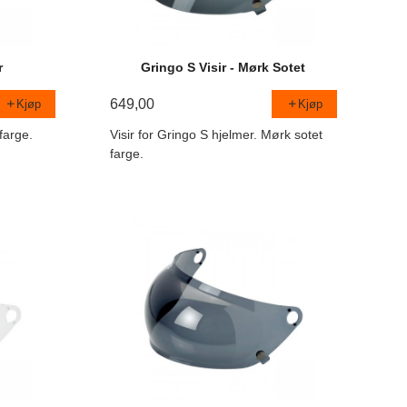
r
Gringo S Visir - Mørk Sotet
649,00
Kjøp
Kjøp
 farge.
Visir for Gringo S hjelmer. Mørk sotet
farge.