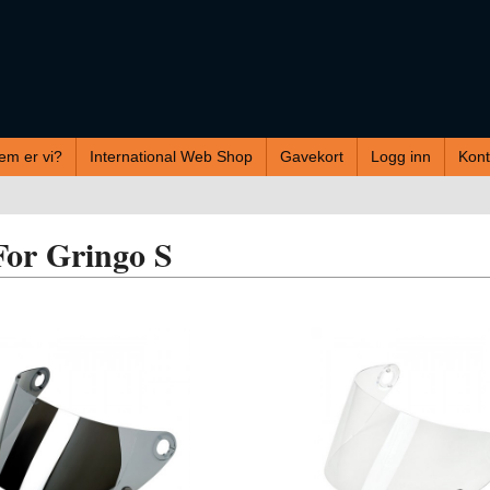
em er vi?
International Web Shop
Gavekort
Logg inn
Kont
For Gringo S