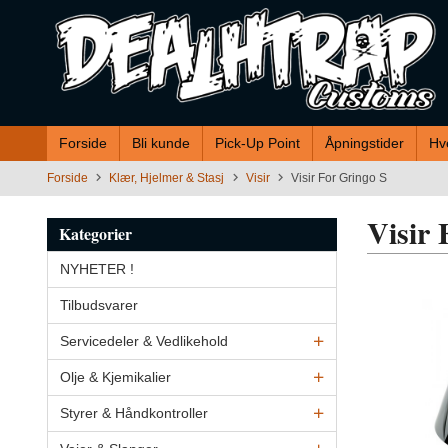
Gå
til
innholdet
Forside
Bli kunde
Pick-Up Point
Åpningstider
Hv
Forside
Klær, Hjelmer & Stasj
Visir
Visir For Gringo S
Visir 
Kategorier
NYHETER !
Tilbudsvarer
Servicedeler & Vedlikehold
Olje & Kjemikalier
Styrer & Håndkontroller