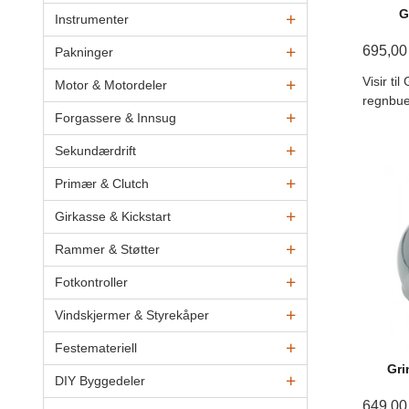
G
Instrumenter
695,00
Pakninger
Visir ti
Motor & Motordeler
regnbue
Forgassere & Innsug
Sekundærdrift
Primær & Clutch
Girkasse & Kickstart
Rammer & Støtter
Fotkontroller
Vindskjermer & Styrekåper
Festemateriell
Gri
DIY Byggedeler
649,00