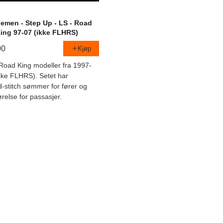
emen - Step Up - LS - Road
ing 97-07 (ikke FLHRS)
00
Kjøp
Road King modeller fra 1997-
kke FLHRS). Setet har
-stitch sømmer for fører og
førelse for passasjer.