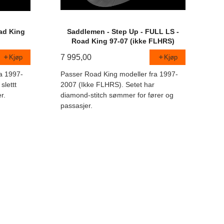
ad King
Saddlemen - Step Up - FULL LS -
)
Road King 97-07 (ikke FLHRS)
7 995,00
Kjøp
Kjøp
a 1997-
Passer Road King modeller fra 1997-
slettt
2007 (Ikke FLHRS). Setet har
r.
diamond-stitch sømmer for fører og
passasjer.