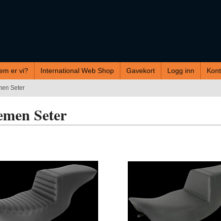
em er vi?
International Web Shop
Gavekort
Logg inn
Kont
en Seter
emen Seter