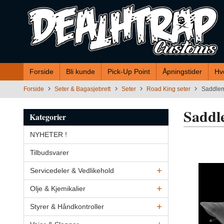
Gå
til
innholdet
Forside
Bli kunde
Pick-Up Point
Åpningstider
Hv
Forside
Seter & Bagasjebrett
Seter
Road King seter
Saddlem
Saddl
Kategorier
NYHETER !
Tilbudsvarer
Servicedeler & Vedlikehold
Olje & Kjemikalier
Styrer & Håndkontroller