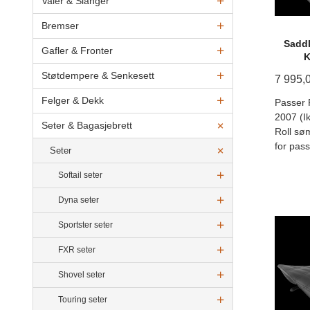
Vaier & Slanger
Bremser
Saddl
Gafler & Fronter
K
Støtdempere & Senkesett
7 995,
Felger & Dekk
Passer 
2007 (I
Seter & Bagasjebrett
Roll søm
for pass
Seter
Softail seter
Dyna seter
Sportster seter
FXR seter
Shovel seter
Touring seter