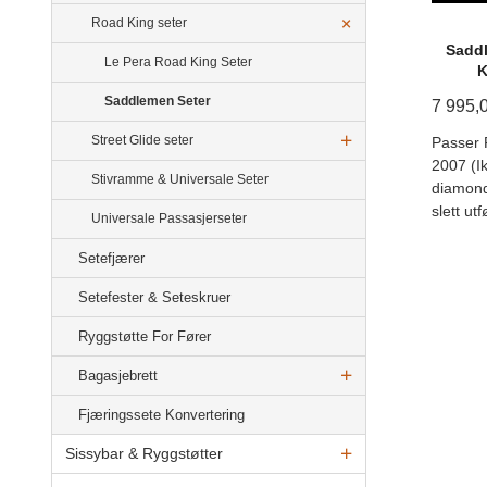
Road King seter
Saddl
Le Pera Road King Seter
K
Saddlemen Seter
7 995,
Street Glide seter
Passer 
2007 (I
Stivramme & Universale Seter
diamond
slett ut
Universale Passasjerseter
Setefjærer
Setefester & Seteskruer
Ryggstøtte For Fører
Bagasjebrett
Fjæringssete Konvertering
Sissybar & Ryggstøtter