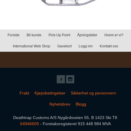
Forside
Bli kunde
Pick-Up Point
Åpningstider
Hvem er vi?
International Web Shop
Gavekort
Logg inn
Kontakt oss
Frakt
Kjøpsbetingelser
Sikkerhet og personvern
Nyhetsbrev
Blogg
Deathtrap Customs A/S Nygårdsveien 55, B 1423 Ski Tlf.
64946609
- Foretaksregisteret 915 448 984 MVA