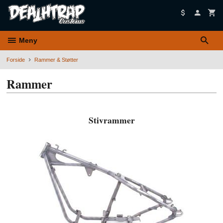
Gå
til
innholdet
Meny
Forside
Rammer & Støtter
Rammer
Stivrammer