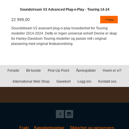
Soundstream V2 Advanced Plug-n-Play - Touring 14-24
22 999,00
Kjøp
Soundstream V2 avansert plug-n-play hovedenhet for Touring
modeller 2014-2024. Dette er ingen universal enhet! Denne er skap
for Harley-Davidson Touring modeller og passer rett i original
plassering med original festeanordning.
Forside
Bli kunde
Pick-Up Point
Åpningstider
Hvem er vi?
International Web Shop
Gavekort
Logg inn
Kontakt oss
Frakt
Kjøpsbetingelser
Sikkerhet og personvern