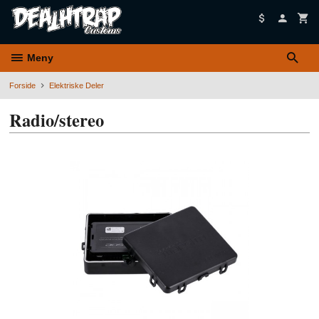
Gå
til
innholdet
Meny
Forside
Elektriske Deler
Radio/stereo