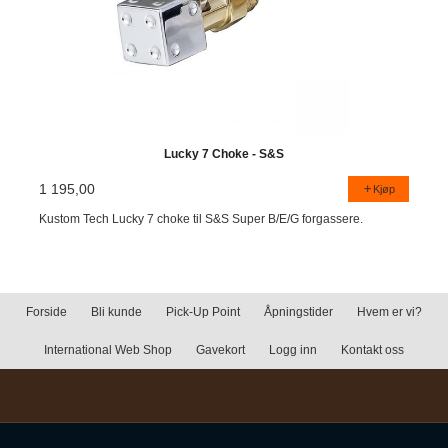
Lucky 7 Choke - S&S
1 195,00
Kjøp
Kustom Tech Lucky 7 choke til S&S Super B/E/G forgassere.
Forside
Bli kunde
Pick-Up Point
Åpningstider
Hvem er vi?
International Web Shop
Gavekort
Logg inn
Kontakt oss