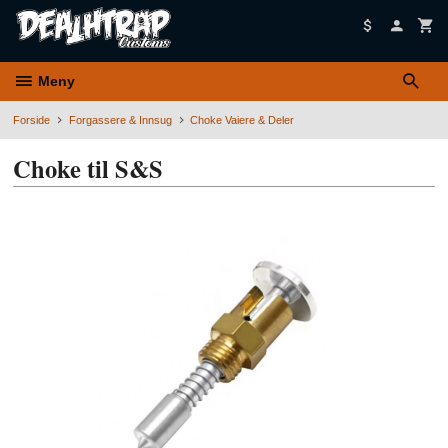
Gå
til
innholdet
Meny
Forside
Forgassere & Innsug
Choke Vaiere & Deler
Choke til S&S