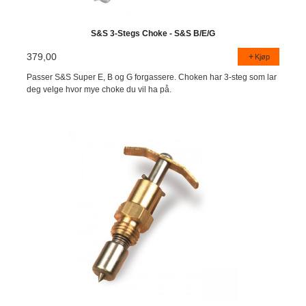
S&S 3-Stegs Choke - S&S B/E/G
379,00
Kjøp
Passer S&S Super E, B og G forgassere. Choken har 3-steg som lar
deg velge hvor mye choke du vil ha på.