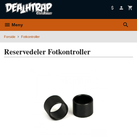
Gå
til
innholdet
Meny
Forside
Fotkontroller
Reservedeler Fotkontroller