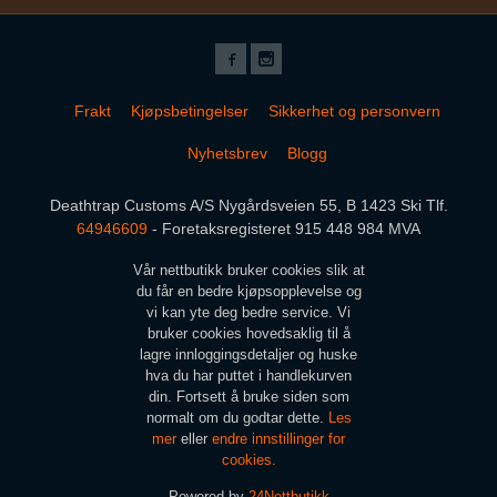
Frakt
Kjøpsbetingelser
Sikkerhet og personvern
Nyhetsbrev
Blogg
Deathtrap Customs A/S Nygårdsveien 55, B 1423 Ski Tlf.
64946609
- Foretaksregisteret 915 448 984 MVA
Vår nettbutikk bruker cookies slik at
du får en bedre kjøpsopplevelse og
vi kan yte deg bedre service. Vi
bruker cookies hovedsaklig til å
lagre innloggingsdetaljer og huske
hva du har puttet i handlekurven
din. Fortsett å bruke siden som
normalt om du godtar dette.
Les
mer
eller
endre innstillinger for
cookies.
Powered by
24Nettbutikk