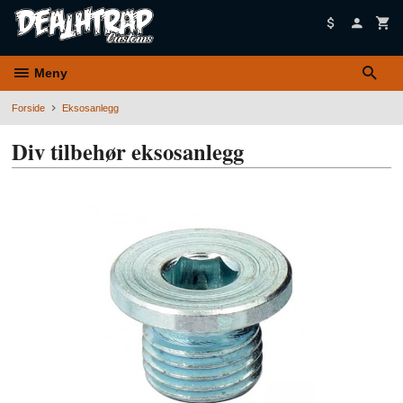
Gå
til
innholdet
Meny
Forside
Eksosanlegg
Div tilbehør eksosanlegg