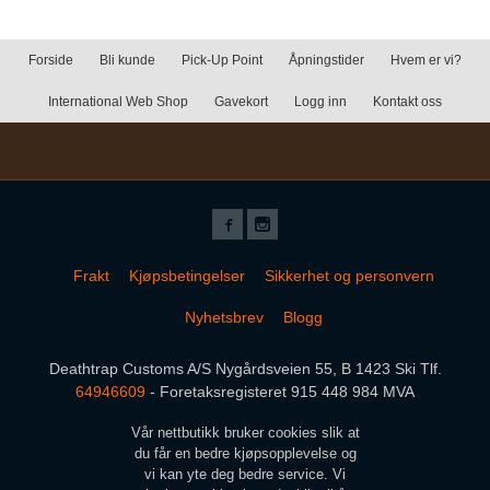
Forside
Bli kunde
Pick-Up Point
Åpningstider
Hvem er vi?
International Web Shop
Gavekort
Logg inn
Kontakt oss
Frakt
Kjøpsbetingelser
Sikkerhet og personvern
Nyhetsbrev
Blogg
Deathtrap Customs A/S Nygårdsveien 55, B 1423 Ski Tlf.
64946609
- Foretaksregisteret 915 448 984 MVA
Vår nettbutikk bruker cookies slik at
du får en bedre kjøpsopplevelse og
vi kan yte deg bedre service. Vi