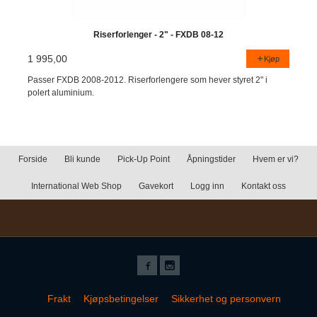
Riserforlenger - 2" - FXDB 08-12
1 995,00
Kjøp
Passer FXDB 2008-2012. Riserforlengere som hever styret 2" i
polert aluminium.
Forside
Bli kunde
Pick-Up Point
Åpningstider
Hvem er vi?
International Web Shop
Gavekort
Logg inn
Kontakt oss
Frakt
Kjøpsbetingelser
Sikkerhet og personvern