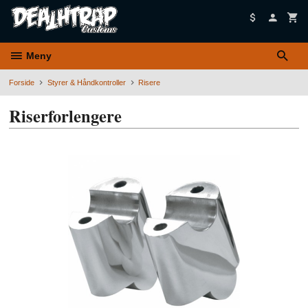
Gå
til
innholdet
Meny
Forside
Styrer & Håndkontroller
Risere
Riserforlengere