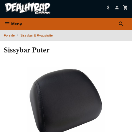
Gå
til
innholdet
Meny
Forside
Sissybar & Ryggstøtter
Sissybar Puter