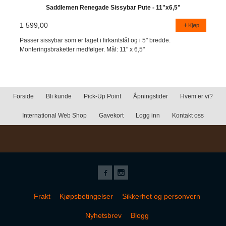
Saddlemen Renegade Sissybar Pute - 11"x6,5"
1 599,00
Kjøp
Passer sissybar som er laget i firkantstål og i 5" bredde.
Monteringsbraketter medfølger. Mål: 11" x 6,5"
Forside
Bli kunde
Pick-Up Point
Åpningstider
Hvem er vi?
International Web Shop
Gavekort
Logg inn
Kontakt oss
Frakt
Kjøpsbetingelser
Sikkerhet og personvern
Nyhetsbrev
Blogg