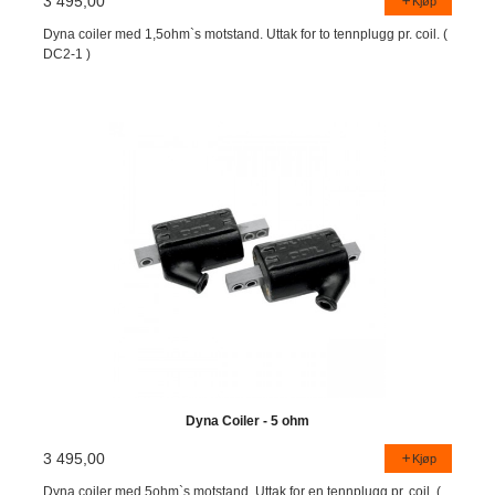
3 495,00
Kjøp
Dyna coiler med 1,5ohm`s motstand. Uttak for to tennplugg pr. coil. (
DC2-1 )
Dyna Coiler - 5 ohm
3 495,00
Kjøp
Dyna coiler med 5ohm`s motstand. Uttak for en tennplugg pr. coil. (