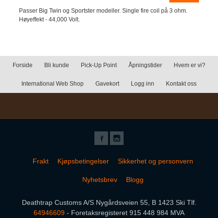
Passer Big Twin og Sportster modeller. Single fire coil på 3 ohm.
Høyeffekt - 44,000 Volt.
Forside
Bli kunde
Pick-Up Point
Åpningstider
Hvem er vi?
International Web Shop
Gavekort
Logg inn
Kontakt oss
Frakt
Kjøpsbetingelser
Sikkerhet og personvern
Nyhetsbrev
Blogg
Deathtrap Customs A/S Nygårdsveien 55, B 1423 Ski Tlf.
64946609
- Foretaksregisteret 915 448 984 MVA