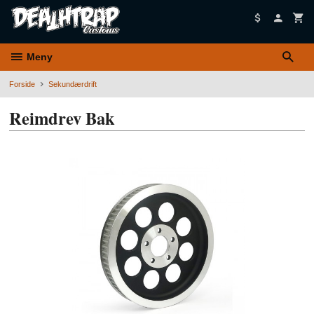
Gå
til
innholdet
Meny
Forside
Sekundærdrift
Reimdrev Bak