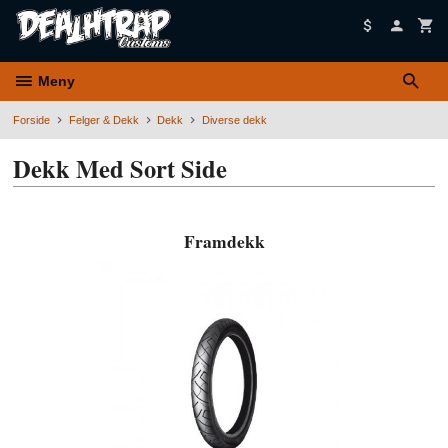
Gå
til
innholdet
Meny
Forside
Felger & Dekk
Dekk
Diverse dekk
Dekk Med Sort Side
Framdekk