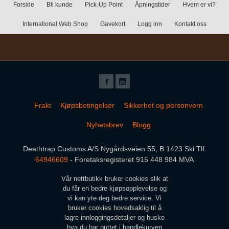
Forside
Bli kunde
Pick-Up Point
Åpningstider
Hvem er vi?
International Web Shop
Gavekort
Logg inn
Kontakt oss
Frakt
Kjøpsbetingelser
Sikkerhet og personvern
Nyhetsbrev
Blogg
Deathtrap Customs A/S Nygårdsveien 55, B 1423 Ski Tlf.
64946609
- Foretaksregisteret 915 448 984 MVA
Vår nettbutikk bruker cookies slik at
du får en bedre kjøpsopplevelse og
vi kan yte deg bedre service. Vi
bruker cookies hovedsaklig til å
lagre innloggingsdetaljer og huske
hva du har puttet i handlekurven