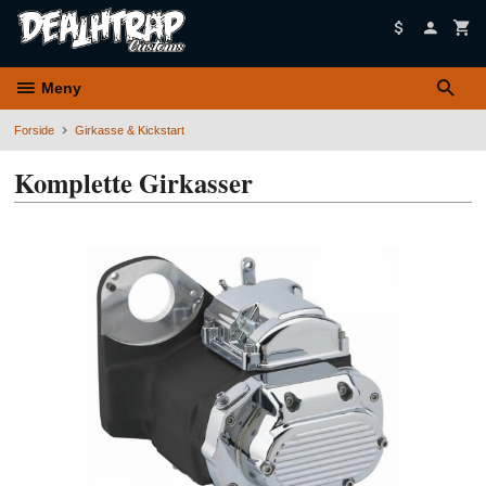
Gå
til
innholdet
Meny
Forside
Girkasse & Kickstart
Komplette Girkasser