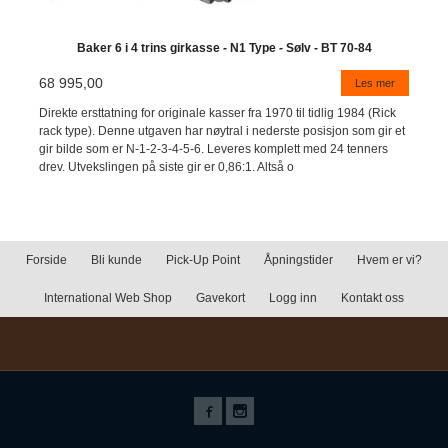
Baker 6 i 4 trins girkasse - N1 Type - Sølv - BT 70-84
68 995,00
Les mer
Direkte ersttatning for originale kasser fra 1970 til tidlig 1984 (Rick
rack type). Denne utgaven har nøytral i nederste posisjon som gir et
gir bilde som er N-1-2-3-4-5-6. Leveres komplett med 24 tenners
drev. Utvekslingen på siste gir er 0,86:1. Altså o
Forside
Bli kunde
Pick-Up Point
Åpningstider
Hvem er vi?
International Web Shop
Gavekort
Logg inn
Kontakt oss