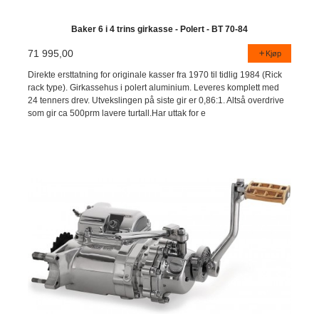
Baker 6 i 4 trins girkasse - Polert - BT 70-84
71 995,00
Kjøp
Direkte ersttatning for originale kasser fra 1970 til tidlig 1984 (Rick
rack type). Girkassehus i polert aluminium. Leveres komplett med
24 tenners drev. Utvekslingen på siste gir er 0,86:1. Altså overdrive
som gir ca 500prm lavere turtall.Har uttak for e