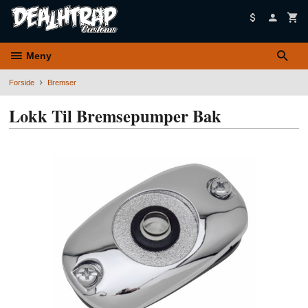
Gå
til
innholdet
Meny
Forside
Bremser
Lokk Til Bremsepumper Bak