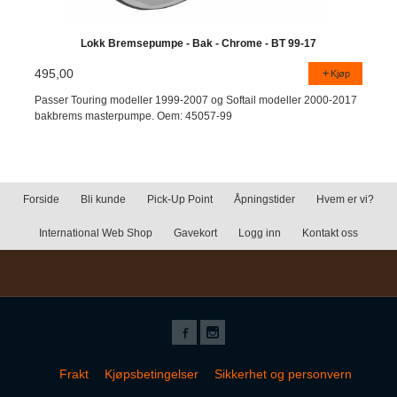
Lokk Bremsepumpe - Bak - Chrome - BT 99-17
495,00
Kjøp
Passer Touring modeller 1999-2007 og Softail modeller 2000-2017
bakbrems masterpumpe. Oem: 45057-99
Forside
Bli kunde
Pick-Up Point
Åpningstider
Hvem er vi?
International Web Shop
Gavekort
Logg inn
Kontakt oss
Frakt
Kjøpsbetingelser
Sikkerhet og personvern