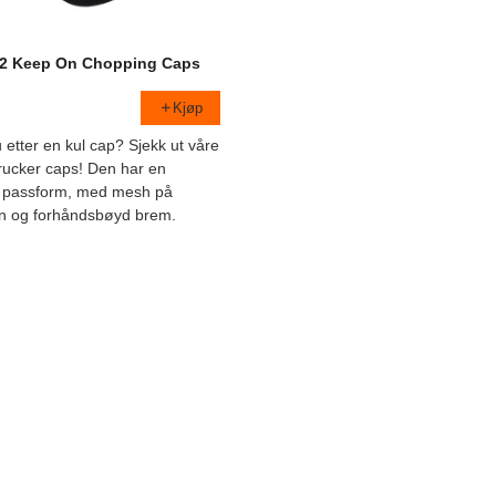
/2 Keep On Chopping Caps
Kjøp
 etter en kul cap? Sjekk ut våre
trucker caps! Den har en
k passform, med mesh på
n og forhåndsbøyd brem.