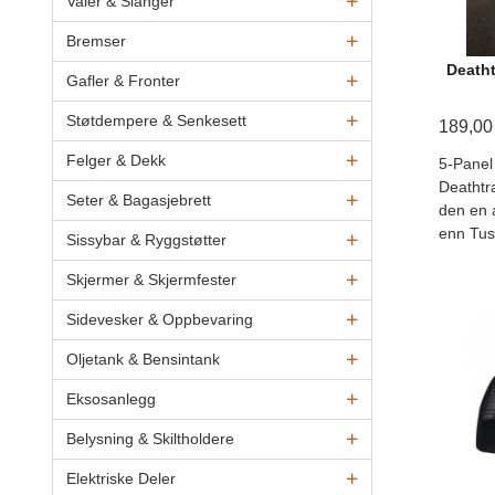
Vaier & Slanger
Bremser
Death
Gafler & Fronter
Støtdempere & Senkesett
189,00
Felger & Dekk
5-Panel
Deathtr
Seter & Bagasjebrett
den en a
enn Tuse
Sissybar & Ryggstøtter
Skjermer & Skjermfester
Sidevesker & Oppbevaring
Oljetank & Bensintank
Eksosanlegg
Belysning & Skiltholdere
Elektriske Deler