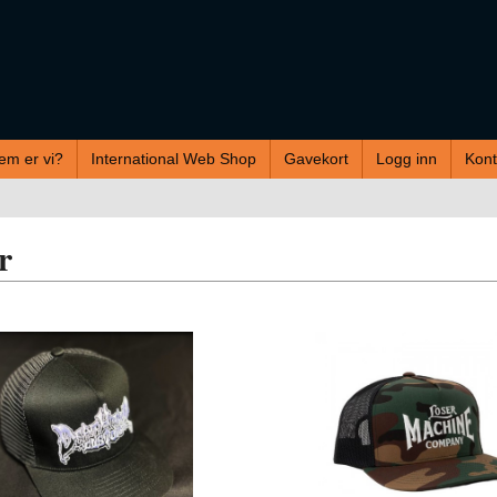
em er vi?
International Web Shop
Gavekort
Logg inn
Kont
r