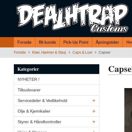
Gå
til
innholdet
Forside
Bli kunde
Pick-Up Point
Åpningstider
Hv
Forside
Klær, Hjelmer & Stasj
Caps & Luer
Capser
Capse
Kategorier
NYHETER !
Tilbudsvarer
Servicedeler & Vedlikehold
Olje & Kjemikalier
Styrer & Håndkontroller