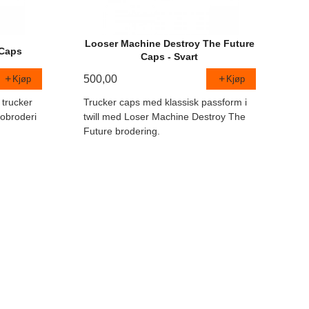
Looser Machine Destroy The Future
Caps
Caps - Svart
500,00
Kjøp
Kjøp
 trucker
Trucker caps med klassisk passform i
obroderi
twill med Loser Machine Destroy The
Future brodering.