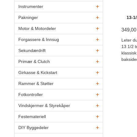
Instrumenter
Pakninger
13-1
Motor & Motordeler
349,00
Forgassere & Innsug
Leter du
13 1/2 
Sekundærdrift
klassis
bakside
Primær & Clutch
Girkasse & Kickstart
Rammer & Støtter
Fotkontroller
Vindskjermer & Styrekåper
Festemateriell
DIY Byggedeler