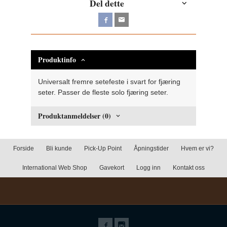
Del dette
Produktinfo
Universalt fremre setefeste i svart for fjæring
seter. Passer de fleste solo fjæring seter.
Produktanmeldelser (0)
Forside
Bli kunde
Pick-Up Point
Åpningstider
Hvem er vi?
International Web Shop
Gavekort
Logg inn
Kontakt oss