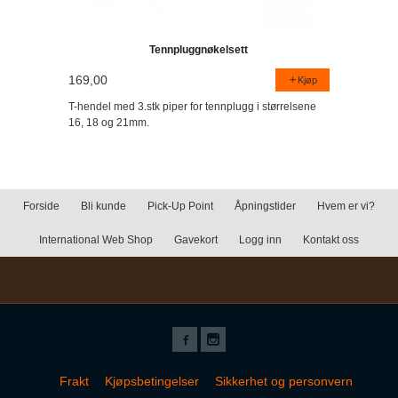
Tennpluggnøkelsett
169,00
Kjøp
T-hendel med 3.stk piper for tennplugg i størrelsene
16, 18 og 21mm.
Forside
Bli kunde
Pick-Up Point
Åpningstider
Hvem er vi?
International Web Shop
Gavekort
Logg inn
Kontakt oss
Frakt
Kjøpsbetingelser
Sikkerhet og personvern