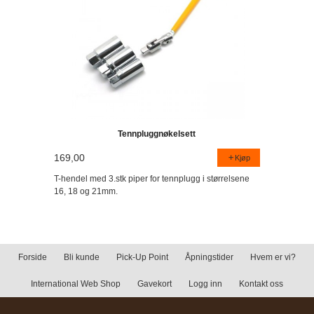
Tennpluggnøkelsett
169,00
Kjøp
T-hendel med 3.stk piper for tennplugg i størrelsene
16, 18 og 21mm.
Forside
Bli kunde
Pick-Up Point
Åpningstider
Hvem er vi?
International Web Shop
Gavekort
Logg inn
Kontakt oss