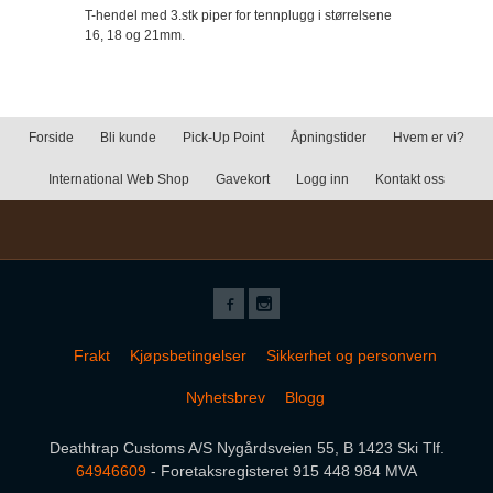
T-hendel med 3.stk piper for tennplugg i størrelsene
16, 18 og 21mm.
Forside
Bli kunde
Pick-Up Point
Åpningstider
Hvem er vi?
International Web Shop
Gavekort
Logg inn
Kontakt oss
Frakt
Kjøpsbetingelser
Sikkerhet og personvern
Nyhetsbrev
Blogg
Deathtrap Customs A/S Nygårdsveien 55, B 1423 Ski Tlf.
64946609
- Foretaksregisteret 915 448 984 MVA