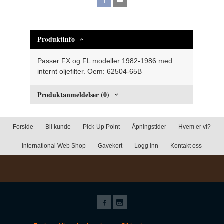
Produktinfo
Passer FX og FL modeller 1982-1986 med
internt oljefilter. Oem:
62504-65B
Produktanmeldelser (0)
Forside
Bli kunde
Pick-Up Point
Åpningstider
Hvem er vi?
International Web Shop
Gavekort
Logg inn
Kontakt oss