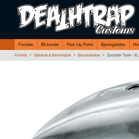
Gå
til
innholdet
Forside
Bli kunde
Pick-Up Point
Åpningstider
Hv
Forside
Oljetank & Bensintank
Bensintanker
Sportster Tank - X