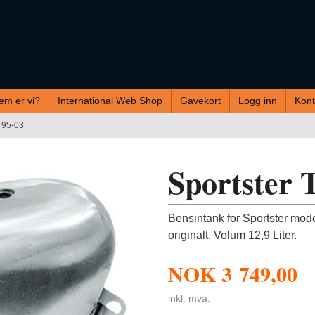
em er vi?
International Web Shop
Gavekort
Logg inn
Kont
L 95-03
Sportster 
Bensintank for Sportster mod
originalt. Volum 12,9 Liter.
NOK
3 749,00
inkl. mva.