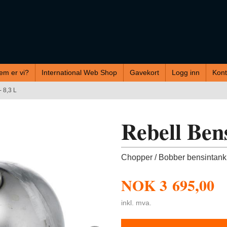
em er vi?
International Web Shop
Gavekort
Logg inn
Kont
- 8,3 L
Rebell Bens
Chopper / Bobber bensintank p
NOK
3 695,00
inkl. mva.