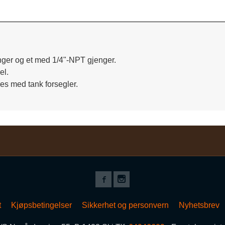
nger og et med 1/4"-NPT gjenger.
el.
les med tank forsegler.
t
Kjøpsbetingelser
Sikkerhet og personvern
Nyhetsbrev