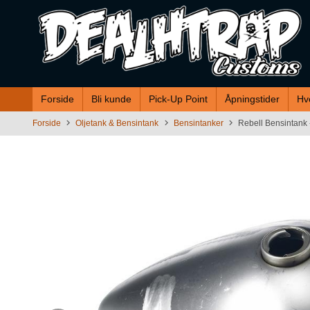
Gå
til
innholdet
Forside
Bli kunde
Pick-Up Point
Åpningstider
Hv
Forside
Oljetank & Bensintank
Bensintanker
Rebell Bensintank 