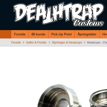
Gå
til
innholdet
Forside
Bli kunde
Pick-Up Point
Åpningstider
Hv
Forside
Gafler & Fronter
Styrelager & Headcups
Headcups - Ch