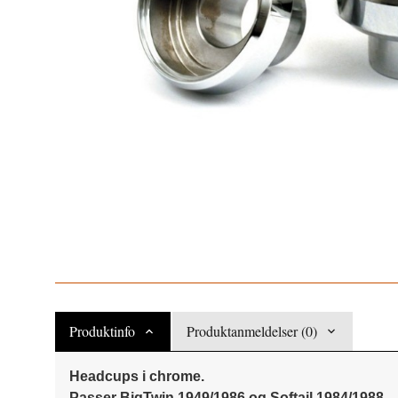
Produktinfo
Produktanmeldelser (0)
Headcups i chrome.
Passer BigTwin 1949/1986 og Softail 1984/1988.