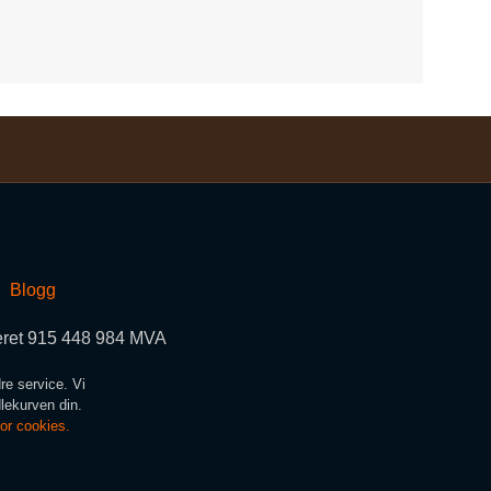
Blogg
teret 915 448 984 MVA
re service. Vi
dlekurven din.
for cookies.