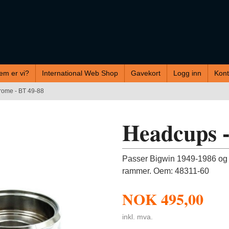
em er vi?
International Web Shop
Gavekort
Logg inn
Kont
rome - BT 49-88
Headcups -
Passer Bigwin 1949-1986 og S
rammer. Oem: 48311-60
NOK
495,00
inkl. mva.