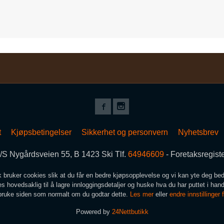
t
Kjøpsbetingelser
Sikkerhet og personvern
Nyhetsbrev
S Nygårdsveien 55, B 1423 Ski Tlf.
64946609
- Foretaksregis
k bruker cookies slik at du får en bedre kjøpsopplevelse og vi kan yte deg bed
s hovedsaklig til å lagre innloggingsdetaljer og huske hva du har puttet i han
 bruke siden som normalt om du godtar dette.
Les mer
eller
endre innstillinger 
Powered by
24Nettbutikk