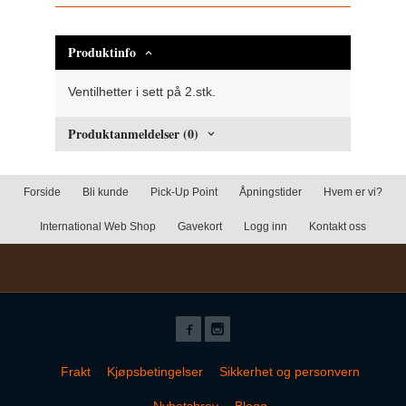
Produktinfo
Ventilhetter i sett på 2.stk.
Produktanmeldelser (0)
Forside
Bli kunde
Pick-Up Point
Åpningstider
Hvem er vi?
International Web Shop
Gavekort
Logg inn
Kontakt oss
Frakt
Kjøpsbetingelser
Sikkerhet og personvern