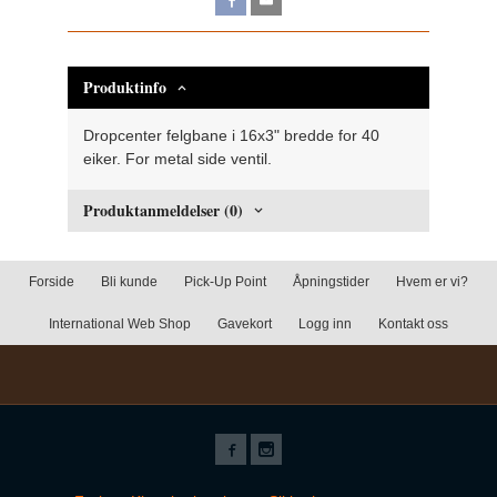
Produktinfo
Dropcenter felgbane i 16x3" bredde for 40
eiker. For metal side ventil.
Produktanmeldelser (0)
Forside
Bli kunde
Pick-Up Point
Åpningstider
Hvem er vi?
International Web Shop
Gavekort
Logg inn
Kontakt oss