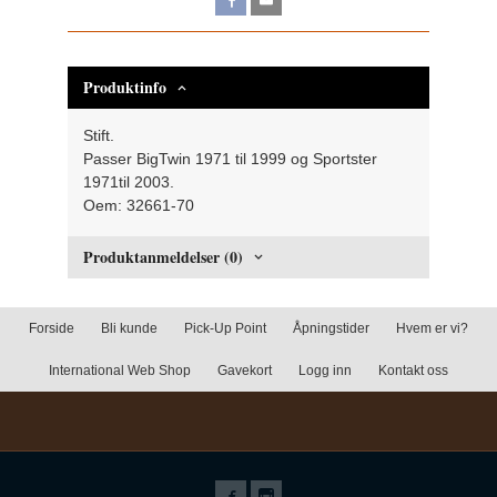
Produktinfo
Stift.
Passer BigTwin 1971 til 1999 og Sportster
1971til 2003.
Oem: 32661-70
Produktanmeldelser (0)
Forside
Bli kunde
Pick-Up Point
Åpningstider
Hvem er vi?
International Web Shop
Gavekort
Logg inn
Kontakt oss