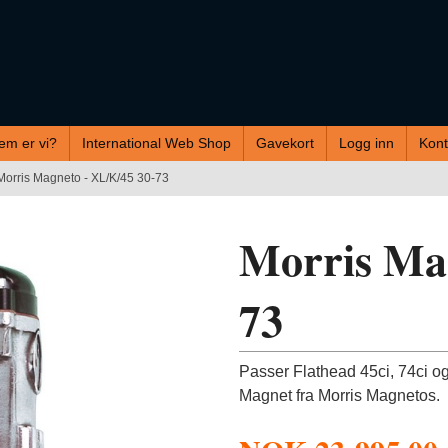
em er vi?
International Web Shop
Gavekort
Logg inn
Kont
Morris Magneto - XL/K/45 30-73
Morris Mag
73
Passer Flathead 45ci, 74ci o
Magnet fra Morris Magnetos.