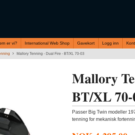
em er vi?
International Web Shop
Gavekort
Logg inn
Kont
enning
Mallory Tenning - Dual Fire - BT/XL 70-03
Mallory Te
BT/XL 70-
Passer Big Twin modeller 197
tenning for mekanisk fortenni