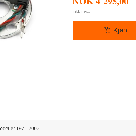
NOK
4 295,00
inkl. mva.
Kjøp
odeller 1971-2003.