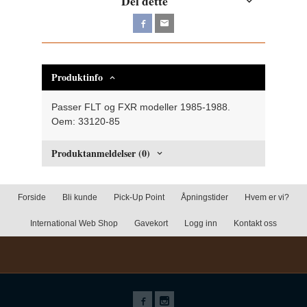
Del dette
Produktinfo
Passer FLT og FXR modeller 1985-1988.
Oem: 33120-85
Produktanmeldelser (0)
Forside
Bli kunde
Pick-Up Point
Åpningstider
Hvem er vi?
International Web Shop
Gavekort
Logg inn
Kontakt oss