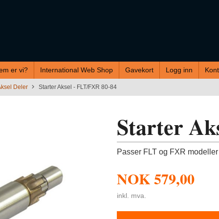
em er vi?
International Web Shop
Gavekort
Logg inn
Kont
Aksel Deler
Starter Aksel - FLT/FXR 80-84
Starter Ak
Passer FLT og FXR modeller
NOK
579,00
inkl. mva.