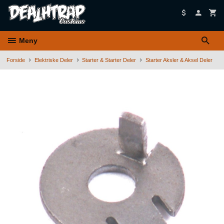
Gå
til
innholdet
Meny
Forside
Elektriske Deler
Starter & Starter Deler
Starter Aksler & Aksel Deler